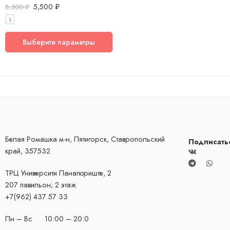
5,500
₽
Оценка
5.00
8,500
₽
из 5
S
Выберите параметры
Белая Ромашка м-н, Пятигорск, Ставропольский
Подписать
край, 357532
ТРЦ Университи
​Панагюриште, 2
207 павильон; 2 этаж
+7(962) 437 57 33
Пн – Вс 10:00 – 20:0