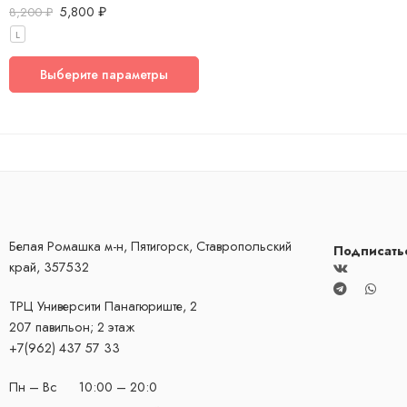
5,800
₽
Оценка
5.00
8,200
₽
из 5
L
Выберите параметры
Белая Ромашка м-н, Пятигорск, Ставропольский
Подписать
край, 357532
ТРЦ Университи
​Панагюриште, 2
207 павильон; 2 этаж
+7(962) 437 57 33
Пн – Вс 10:00 – 20:0